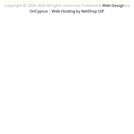
Copyright © 2008-2026 All rights reserved. Powered &
Web Design
by
OnCyprus
|
Web Hosting by NetShop ISP