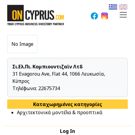
No Image
Σι.Ελ.Πι. Κομπιουντιζαϊν Λτδ
31 Evagorou Ave, Flat 44, 1066 Λευκωσία,
Κύπρος
Τηλέφωνα:
22675734
Καταχωρημένες κατηγορίες
Αρχιτεκτονικά μοντέλα & προοπτικά
Log In