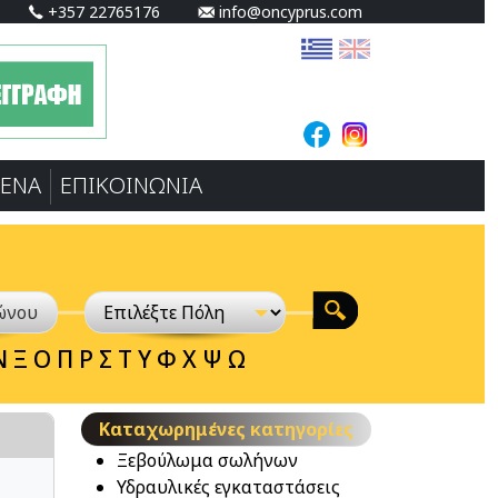
+357 22765176
info@oncyprus.com
ΕΝA
ΕΠΙΚΟΙΝΩΝΙΑ
Ν
Ξ
Ο
Π
Ρ
Σ
Τ
Υ
Φ
Χ
Ψ
Ω
Καταχωρημένες κατηγορίες
Ξεβούλωμα σωλήνων
Υδραυλικές εγκαταστάσεις