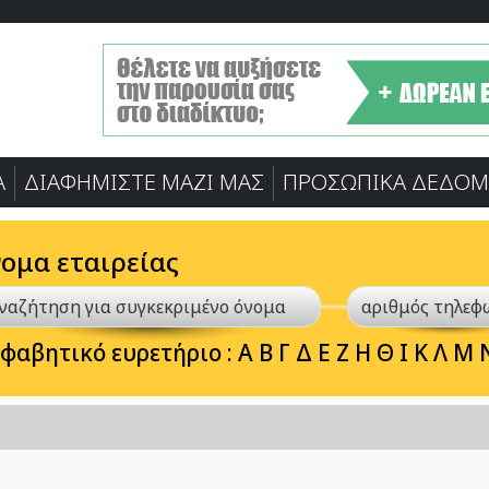
Α
ΔΙΑΦΗΜΙΣΤΕ ΜΑΖΙ ΜΑΣ
ΠΡΟΣΩΠΙΚA ΔΕΔΟΜ
νομα εταιρείας
φαβητικό ευρετήριο :
Α
Β
Γ
Δ
Ε
Ζ
Η
Θ
Ι
Κ
Λ
Μ