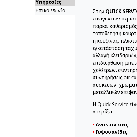
Υπηρεσίες
Επικοινωνία
Στην
QUICK SERVI
επείγοντων περισ
παρκέ, καθαρισμός
τοποθέτηση κουρτ
ή κουζίνας, πλύσι
εγκατάσταση ταχυδ
αλλαγή κλειδαριών
επιδιόρθωση μπετ
χολέτρων, συντήρ
συντηρήσεις air co
συσκευών, χρωματι
μεταλλικών επιφαν
Η Quick Service εί
στηρίξει.
•
Ανακαινίσεις
•
Γυψοσανίδες