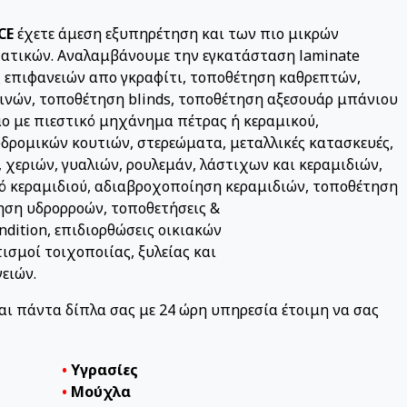
CE
έχετε άμεση εξυπηρέτηση και των πιο μικρών
τατικών. Αναλαμβάνουμε την εγκατάσταση laminate
 επιφανειών απο γκραφίτι, τοποθέτηση καθρεπτών,
ινών, τοποθέτηση blinds, τοποθέτηση αξεσουάρ μπάνιου
μο με πιεστικό μηχάνημα πέτρας ή κεραμικού,
ρομικών κουτιών, στερεώματα, μεταλλικές κατασκευές,
, χεριών, γυαλιών, ρουλεμάν, λάστιχων και κεραμιδιών,
ό κεραμιδιού, αδιαβροχοποίηση κεραμιδιών,
τοποθέτηση
ηση υδρορροών, τοποθετήσεις &
ndition, επιδιορθώσεις οικιακών
σμοί τοιχοποιίας, ξυλείας και
ειών.
ναι πάντα δίπλα σας με 24 ώρη υπηρεσία έτοιμη να σας
•
Υγρασίες
•
Μούχλα