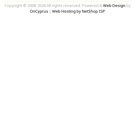
Copyright © 2008-2026 All rights reserved. Powered &
Web Design
by
OnCyprus
|
Web Hosting by NetShop ISP