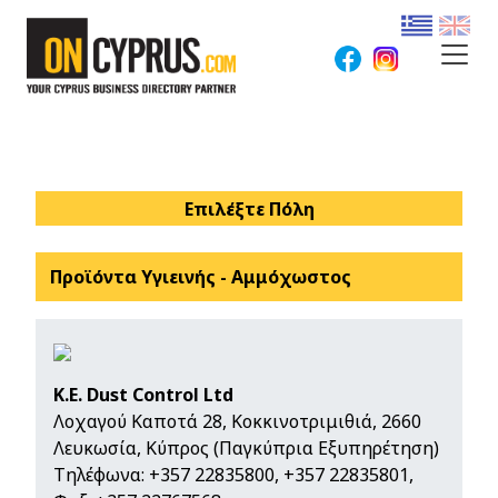
Επιλέξτε Πόλη
Προϊόντα Υγιεινής - Αμμόχωστος
K.E. Dust Control Ltd
Λοχαγού Καποτά 28, Κοκκινοτριμιθιά, 2660
Λευκωσία, Κύπρος (Παγκύπρια Εξυπηρέτηση)
Τηλέφωνα:
+357 22835800
,
+357 22835801
,