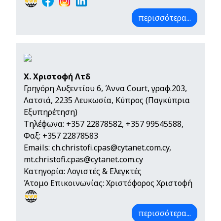
περισσότερα...
Χ. Χριστοφή Λτδ
Γρηγόρη Αυξεντίου 6, Άννα Court, γραφ.203,
Λατσιά, 2235 Λευκωσία, Κύπρος (Παγκύπρια
Εξυπηρέτηση)
Τηλέφωνα:
+357 22878582
,
+357 99545588
,
Φαξ: +357 22878583
Emails:
ch.christofi.cpas@cytanet.com.cy
,
mt.christofi.cpas@cytanet.com.cy
Κατηγορία: Λογιστές & Ελεγκτές
Άτομο Επικοινωνίας: Χριστόφορος Χριστοφή
περισσότερα...