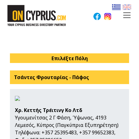
Επιλέξτε Πόλη
Τσάντες Φρουταρίας - Πάφος
Χρ. Κεττής Τρέιτινγ Κο Λτδ
Υγουμενίτσας 2 Γ Φάση, Ύψωνας, 4193
Λεμεσός, Κύπρος (Παγκύπρια Εξυπηρέτηση)
Τηλέφωνα:
+357 25395483
,
+357 99652383
,