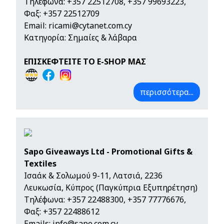
Τηλέφωνα:
+357 22512708
,
+357 99693223
,
Φαξ: +357 22512709
Email:
ricami@cytanet.com.cy
Κατηγορία: Σημαίες & λάβαρα
ΕΠΙΣΚΕΦΤΕΙΤΕ ΤΟ E-SHOP ΜΑΣ
περισσότερα...
Sapo Giveaways Ltd - Promotional Gifts &
Textiles
Ισαάκ & Σολωμού 9-11, Λατσιά, 2236
Λευκωσία, Κύπρος (Παγκύπρια Εξυπηρέτηση)
Τηλέφωνα:
+357 22488300
,
+357 77776676
,
Φαξ: +357 22488612
Emails:
info@sapo.com.cy
,