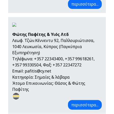
περισσότερα...
Φώτης Παφίτης & Υιός Λτδ
Λεωφ. Τζών.Κέννεντυ 92, Παλλουριώτισσα,
1040 Λευκωσία, Κύπρος (Παγκύπρια
Εξυπηρέτηση)
Τηλέφωνα:
+357 22343400
,
+357 99618261
,
+357 99330504
, Φαξ: +357 22347272
Email:
pafitis@cy.net
Κατηγορία: Σημαίες & λάβαρα
Άτομο Επικοινωνίας: Θάσος & Φώτης
Παφίτης
περισσότερα...