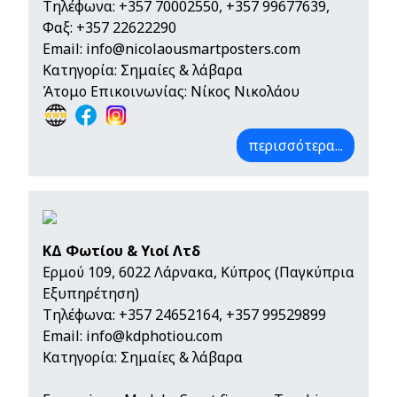
Τηλέφωνα:
+357 70002550
,
+357 99677639
,
Φαξ: +357 22622290
Email:
info@nicolaousmartposters.com
Κατηγορία: Σημαίες & λάβαρα
Άτομο Επικοινωνίας: Νίκος Νικολάου
περισσότερα...
ΚΔ Φωτίου & Υιοί Λτδ
Ερμού 109, 6022 Λάρνακα, Κύπρος (Παγκύπρια
Εξυπηρέτηση)
Τηλέφωνα:
+357 24652164
,
+357 99529899
Email:
info@kdphotiou.com
Κατηγορία: Σημαίες & λάβαρα