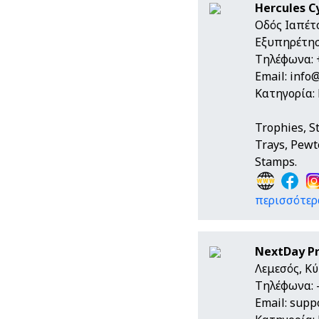
Hercules C
Οδός Ιαπέτ
Εξυπηρέτη
Τηλέφωνα: 
Email:
info
Κατηγορία:
Trophies, S
Trays, Pewte
Stamps.
περισσότερα
NextDay Pr
Λεμεσός, Κ
Τηλέφωνα: -
Email:
supp