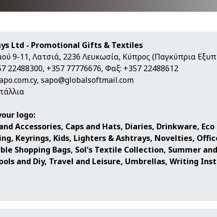
s Ltd - Promotional Gifts & Textiles
ού 9-11, Λατσιά, 2236 Λευκωσία, Κύπρος (Παγκύπρια Εξυ
7 22488300, +357 77776676, Φαξ: +357 22488612
apo.com.cy
,
sapo@globalsoftmail.com
τάλλια
your logo:
and Accessories, Caps and Hats, Diaries, Drinkware, Eco 
ng, Keyrings, Kids, Lighters & Ashtrays, Novelties, Offi
ble Shopping Bags, Sol's Textile Collection, Summer an
Tools and Diy, Travel and Leisure, Umbrellas, Writing In