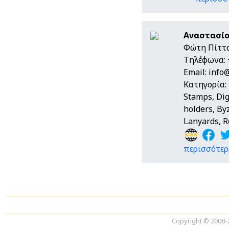
Αναστασίο
Φώτη Πίττα
Τηλέφωνα: 
Email:
info
Κατηγορία:
Stamps, Dig
holders, Byz
Lanyards, R
περισσότερα
Copyright © 2008-