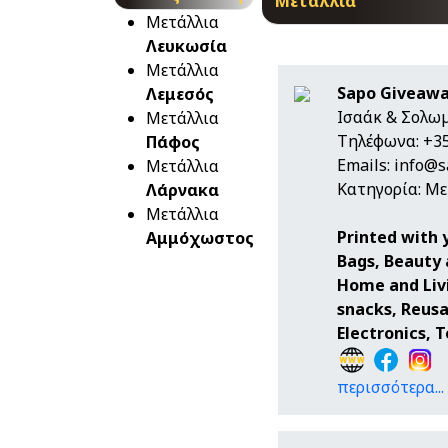
Μετάλλια
Μετάλλια
Λευκωσία
Μετάλλια
Sapo Giveaway
Λεμεσός
Ισαάκ & Σολωμ
Μετάλλια
Τηλέφωνα: +35
Πάφος
Emails:
info@s
Μετάλλια
Κατηγορία: Με
Λάρνακα
Μετάλλια
Printed with 
Αμμόχωστος
Bags, Beauty 
Home and Livi
snacks, Reusa
Electronics, 
περισσότερα...