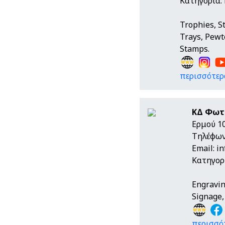
Κατηγορία:
Trophies, S
Trays, Pewte
Stamps.
περισσότερα
ΚΔ Φωτί
Ερμού 1
Τηλέφων
Email:
i
Κατηγορ
Engravin
Signage,
περισσότ