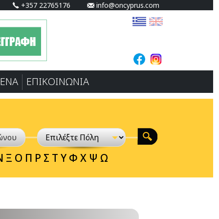
+357 22765176
info@oncyprus.com
ΕΝA
ΕΠΙΚΟΙΝΩΝΙΑ
Ν
Ξ
Ο
Π
Ρ
Σ
Τ
Υ
Φ
Χ
Ψ
Ω