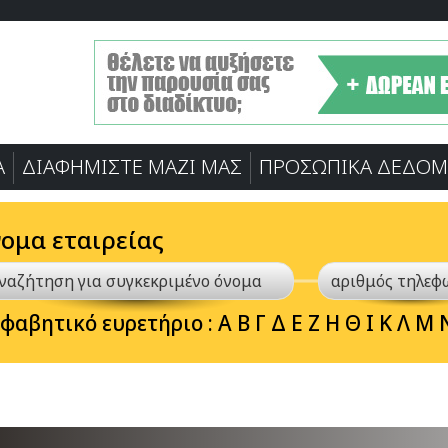
Α
ΔΙΑΦΗΜΙΣΤΕ ΜΑΖΙ ΜΑΣ
ΠΡΟΣΩΠΙΚA ΔΕΔΟΜ
νομα εταιρείας
φαβητικό ευρετήριο :
Α
Β
Γ
Δ
Ε
Ζ
Η
Θ
Ι
Κ
Λ
Μ