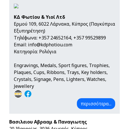
ΚΔ Φωτίου & Υιοί Λτδ
Ερμού 109, 6022 Λάρνακα, Κύπρος (Παγκύπρια
Εξυπηρέτηση)
Τηλέφωνα:
+357 24652164
,
+357 99529899
Email:
info@kdphotiou.com
Κατηγορία: Ρολόγια
Engravings, Medals, Sport figures, Trophies,
Plaques, Cups, Ribbons, Trays, Key holders,
Crystals, Signage, Pens, Lighters, Watches,
Jewellery
περισσότερα...
Βασιλειου Αβρααμ & Παναγιωτης
20 Ifigeneias, 3036 Λεμεσός, Κύπρος