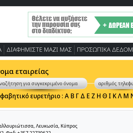
Α
ΔΙΑΦΗΜΙΣΤΕ ΜΑΖΙ ΜΑΣ
ΠΡΟΣΩΠΙΚA ΔΕΔΟΜ
νομα εταιρείας
φαβητικό ευρετήριο :
Α
Β
Γ
Δ
Ε
Ζ
Η
Θ
Ι
Κ
Λ
Μ
αλλουριώτισσα, Λευκωσία, Κύπρος