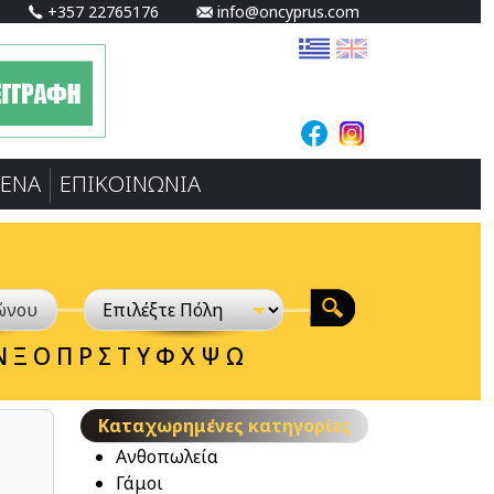
+357 22765176
info@oncyprus.com
ΕΝA
ΕΠΙΚΟΙΝΩΝΙΑ
Ν
Ξ
Ο
Π
Ρ
Σ
Τ
Υ
Φ
Χ
Ψ
Ω
Καταχωρημένες κατηγορίες
Ανθοπωλεία
Γάμοι