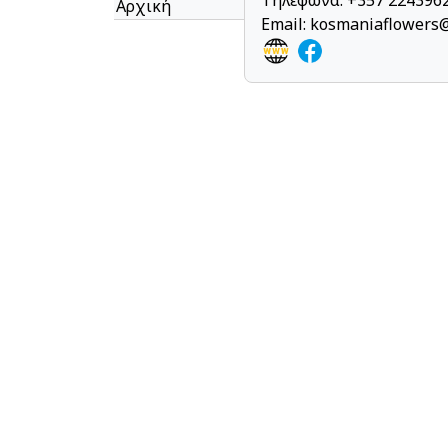
Τηλέφωνα: +357 2243962
Αρχική
Email:
kosmaniaflowers@