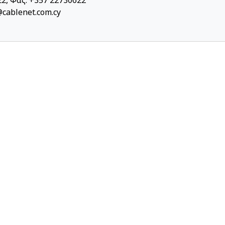
2, Φαξ: +357 22730622
cablenet.com.cy