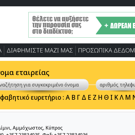
Α
ΔΙΑΦΗΜΙΣΤΕ ΜΑΖΙ ΜΑΣ
ΠΡΟΣΩΠΙΚA ΔΕΔΟΜ
νομα εταιρείας
φαβητικό ευρετήριο :
Α
Β
Γ
Δ
Ε
Ζ
Η
Θ
Ι
Κ
Λ
Μ
λίμνι, Αμμόχωστος, Κύπρος