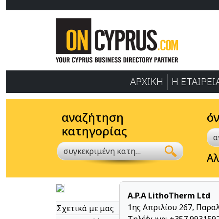
ΑΡΧΙΚΗ
Η ΕΤΑΙΡΕΙ
αναζήτηση
ό
κατηγορίας
συγκεκριμένη κατηγορία
Αλ
A.P.A LithoTherm Ltd
1ης Απριλίου 267, Παρα
Σχετικά με μας