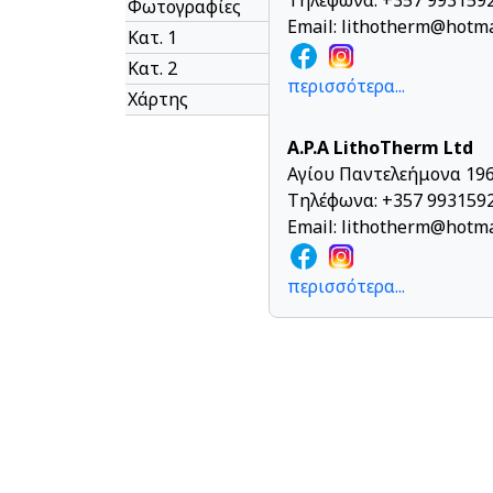
Τηλέφωνα: +357 9931592
Φωτογραφίες
Email:
lithotherm@hotma
Κατ. 1
Κατ. 2
περισσότερα...
Χάρτης
A.P.A LithoTherm Ltd
Αγίου Παντελεήμονα 196
Τηλέφωνα: +357 9931592
Email:
lithotherm@hotma
περισσότερα...