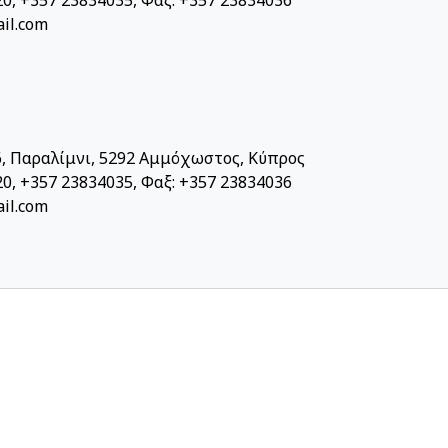
0, +357 23834035, Φαξ: +357 23834036
il.com
, Παραλίμνι, 5292 Αμμόχωστος, Κύπρος
0, +357 23834035, Φαξ: +357 23834036
il.com