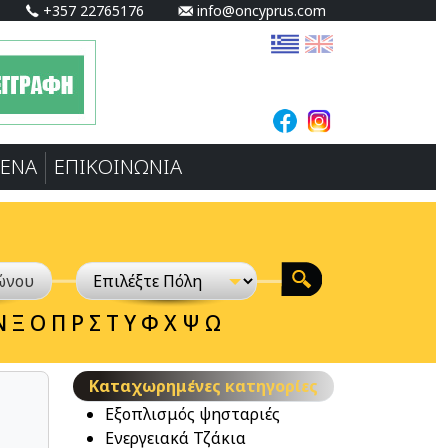
+357 22765176
info@oncyprus.com
ΕΝA
ΕΠΙΚΟΙΝΩΝΙΑ
Ν
Ξ
Ο
Π
Ρ
Σ
Τ
Υ
Φ
Χ
Ψ
Ω
Καταχωρημένες κατηγορίες
Εξοπλισμός ψησταριές
Ενεργειακά Τζάκια