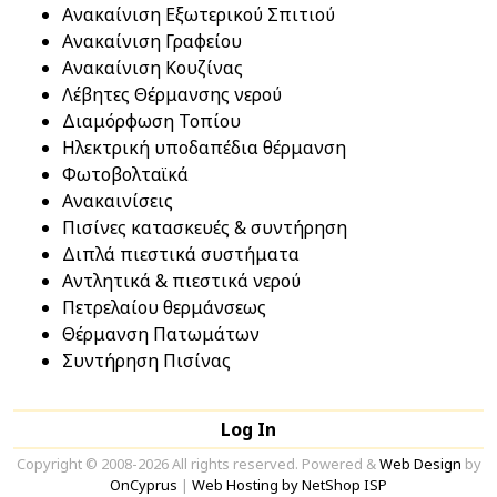
Ανακαίνιση Εξωτερικού Σπιτιού
Ανακαίνιση Γραφείου
Ανακαίνιση Κουζίνας
Λέβητες Θέρμανσης νερού
Διαμόρφωση Τοπίου
Ηλεκτρική υποδαπέδια θέρμανση
Φωτοβολταϊκά
Ανακαινίσεις
Πισίνες κατασκευές & συντήρηση
Διπλά πιεστικά συστήματα
Αντλητικά & πιεστικά νερού
Πετρελαίoυ θερμάνσεως
Θέρμανση Πατωμάτων
Συντήρηση Πισίνας
Log In
Copyright © 2008-2026 All rights reserved. Powered &
Web Design
by
OnCyprus
|
Web Hosting by NetShop ISP