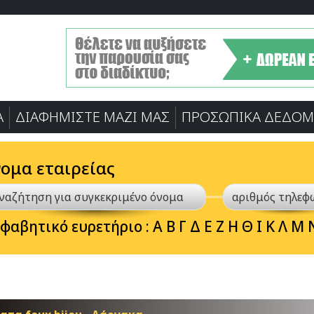
Α
ΔΙΑΦΗΜΙΣΤΕ ΜΑΖΙ ΜΑΣ
ΠΡΟΣΩΠΙΚA ΔΕΔΟΜ
νομα εταιρείας
φαβητικό ευρετήριο :
Α
Β
Γ
Δ
Ε
Ζ
Η
Θ
Ι
Κ
Λ
Μ