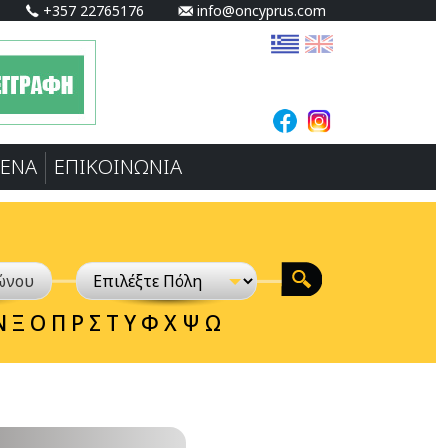
+357 22765176
info@oncyprus.com
ΕΝA
ΕΠΙΚΟΙΝΩΝΙΑ
Ν
Ξ
Ο
Π
Ρ
Σ
Τ
Υ
Φ
Χ
Ψ
Ω