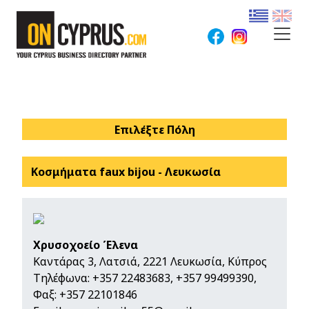
Επιλέξτε Πόλη
Κοσμήματα faux bijou - Λευκωσία
Χρυσοχοείο Έλενα
Καντάρας 3, Λατσιά, 2221 Λευκωσία, Κύπρος
Τηλέφωνα:
+357 22483683
,
+357 99499390
,
Φαξ: +357 22101846